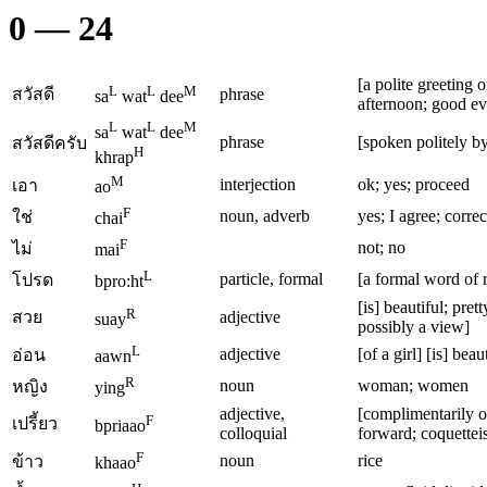
0 ― 24
[a polite greeting
L
L
M
สวัสดี
phrase
sa
wat
dee
afternoon; good ev
L
L
M
sa
wat
dee
phrase
[spoken politely b
สวัสดีครับ
H
khrap
M
interjection
ok; yes; proceed
เอา
ao
F
noun, adverb
yes; I agree; correc
ใช่
chai
F
not; no
ไม่
mai
L
particle, formal
[a formal word of 
โปรด
bpro:ht
[is] beautiful; pre
R
สวย
adjective
suay
possibly a view]
L
adjective
[of a girl] [is] bea
อ่อน
aawn
R
noun
woman; women
หญิง
ying
adjective,
[complimentarily o
F
เปรี้ยว
bpriaao
colloquial
forward; coquettei
F
noun
rice
ข้าว
khaao