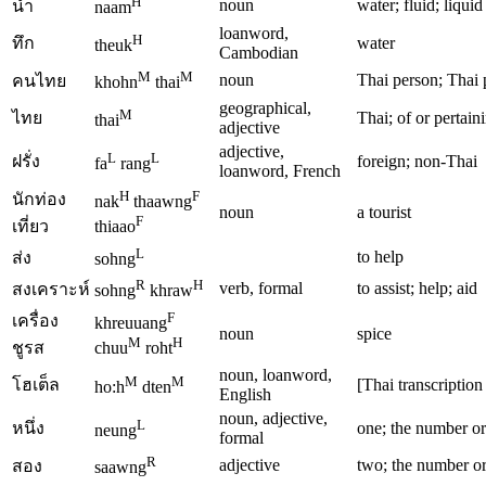
H
noun
water; fluid; liquid
น้ำ
naam
loanword,
H
ทึก
water
theuk
Cambodian
M
M
noun
Thai person; Thai 
คนไทย
khohn
thai
geographical,
M
ไทย
Thai; of or pertain
thai
adjective
adjective,
L
L
ฝรั่ง
foreign; non-Thai
fa
rang
loanword, French
H
F
นักท่อง
nak
thaawng
noun
a tourist
F
thiaao
เที่ยว
L
to help
ส่ง
sohng
R
H
verb, formal
to assist; help; aid
สงเคราะห์
sohng
khraw
F
เครื่อง
khreuuang
noun
spice
M
H
chuu
roht
ชูรส
noun, loanword,
M
M
โฮเต็ล
[Thai transcription
ho:h
dten
English
noun, adjective,
L
หนึ่ง
one; the number or
neung
formal
R
adjective
two; the number or
สอง
saawng