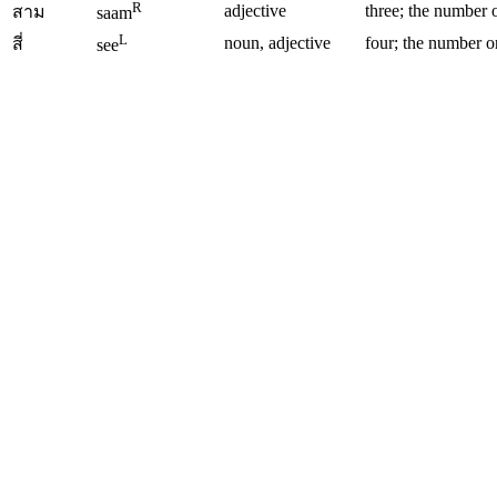
R
adjective
three; the number o
สาม
saam
L
noun, adjective
four; the number o
สี่
see